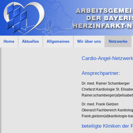
Home
Aktuelles
Allgemeines
Wir über uns
Netzwerke
Cardio-Angel-Netzwer
Ansprechpartner:
Dr. med. Rainer Schamberger
Chefarzt Kardiologie St. Elisa
Rainer.schamberger(at)elisabet
Dr. med. Frank Gietzen
Oberarzt Fachbereich Kardiologi
Frank.gietzen(at)kardiologie-b
beteiligte Kliniken d