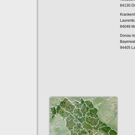
84130 Di
Kranken
Laurenti
84048 M
Donau-Is
Bayerwal
94405 L