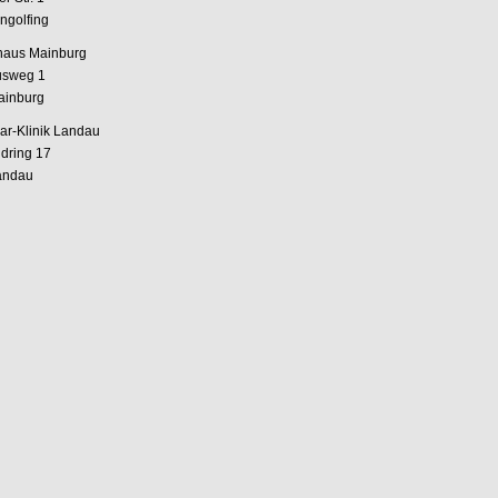
ngolfing
haus Mainburg
usweg 1
ainburg
ar-Klinik Landau
dring 17
andau