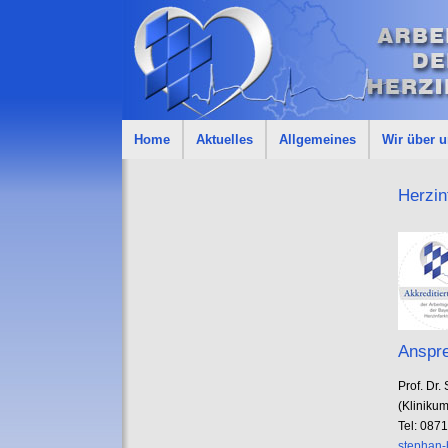
Home
Aktuelles
Allgemeines
Wir über 
Herzin
Anspre
Prof. Dr
(Kliniku
Tel: 087
stephan-