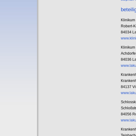
beteili
Klinikum 
Robert-Ko
84034 La
www.klin
Klinikum
Achdorfe
84036 La
www.lak
Krankenh
Krankenh
84137 Vi
www.lak
Schlossk
Schloßst
84056 Ro
www.lak
Krankenh
Teisbache