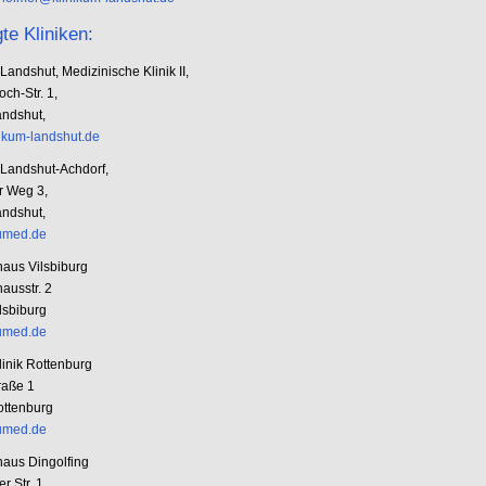
gte Kliniken:
Landshut, Medizinische Klinik II,
ch-Str. 1,
ndshut,
ikum-landshut.de
 Landshut-Achdorf,
r Weg 3,
ndshut,
umed.de
aus Vilsbiburg
ausstr. 2
lsbiburg
umed.de
linik Rottenburg
raße 1
ttenburg
umed.de
aus Dingolfing
r Str. 1