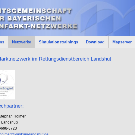
uns
Netzwerke
Simulationstrainings
Download
Mapserver
farktnetzwerk im Rettungsdienstbereich Landshut
chpartner:
. Stephan Holmer
m Landshut)
1/698-3723
holmer@klinikum-landshut.de