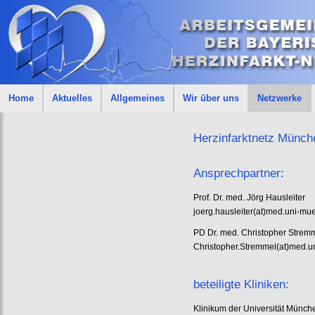
Home
Aktuelles
Allgemeines
Wir über uns
Netzwerke
Herzinfarktnetz Münc
Ansprechpartner:
Prof. Dr. med. Jörg Hausleiter
joerg.hausleiter(at)med.uni-m
PD Dr. med. Christopher Strem
Christopher.Stremmel(at)med.
beteiligte Kliniken:
Klinikum der Universität Mün